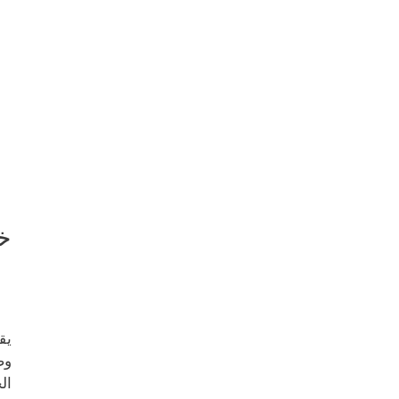
خ
يق
وص
ال