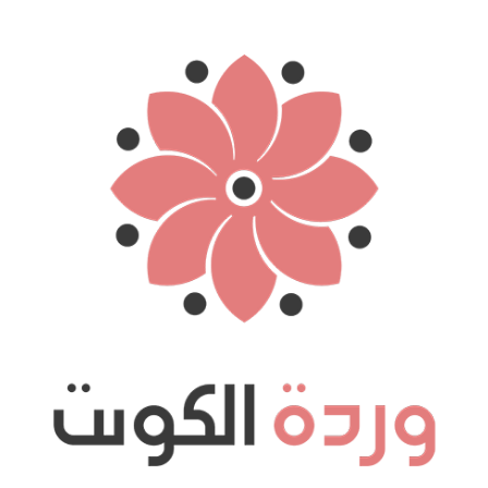
نتقل
لى
لمحتوى