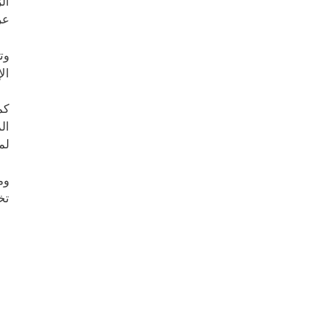
ال
عر
وت
ال
كم
ال
لم
وم
تخ