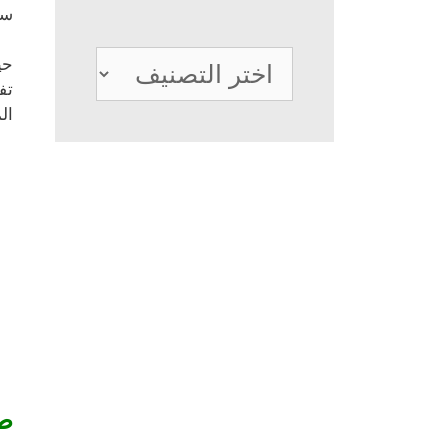
سو
تصنيفات
حي
تف
ال
طل