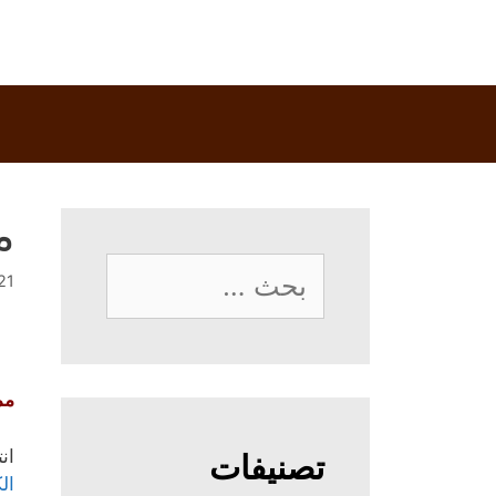
م
البحث
21 ديسمبر، 4
عن:
مم
ان
تصنيفات
ال