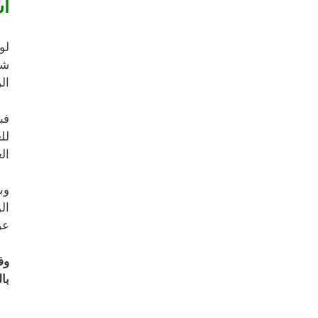
أس
لو
شر
ال
فب
لل
ال
وب
ال
عر
وف
با