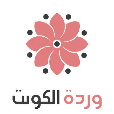
نتقل
لى
لمحتوى