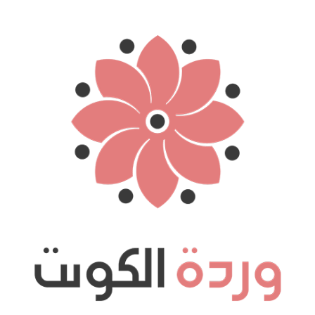
نتقل
لى
لمحتوى