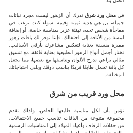
اتصل بنا.
في
محل ورد شرق
ندرك أن الزهور ليست مجرد نباتات
جميلة، بل هي هدية ثمينة وقيمة. سواء كنت ترغب في
مفاجأة شخص تحبه، تهنئة عزيز بمناسبة خاصة، أو إضافة
لمسة من الأناقة إلى احتفالك، فإننا نوفر لك باقات زهور
مميزة منسقة بعناية لتعكس مشاعرك بأرقى الأساليب.
نختار أجمل أنواع الزهور الطبيعية بعناية فائقة، مع تنسيق
مثالي يراعي تدرج الألوان وتناسقها مع بعضها، مما يجعل
كل باقة تحمل طابعًا فريدًا يناسب ذوقك ويلبي احتياجاتك
المختلفة.
محل ورد قريب من شرق
نؤمن بأن لكل مناسبة طابعها الخاص، ولذلك نقدم
مجموعة متنوعة من الباقات تناسب جميع الاحتفالات،
من حفلات الزفاف وأعياد الميلاد إلى المناسبات الرسمية
والتجمعات العائلية. لدينا تشكيلة واسعة من الورود