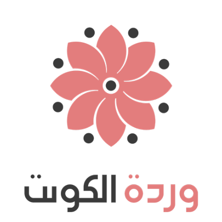
نتقل
لى
لمحتوى