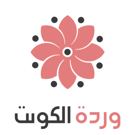
نتقل
لى
لمحتوى