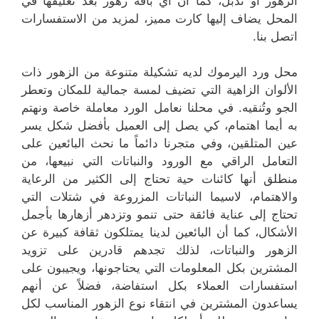
الزهور أو تذبل، كما أن أي باقة زهور بعد تغليفها في
المحل يضاف إليها كارت مميز، لمزيد من الاستفسارات
اتصل بنا.
محل ورد اليرموك لديه تشكيلة متنوعة من الزهور ذات
الألوان الزاهية التي تضيف لمسة جمالية للمكان وتعطر
الجو وتُنقيه. في محلنا نعامل الورد معاملة خاصة ونهتم
به أيما اهتمام، كي يصل إلى العميل بأفضل شكل يسر
عين المتلقين، وفي متجرنا دائماً ما نحث البائعين على
التعامل الراقي مع الورود والنباتات التي نبيعها، من
منطلق أنها كائنات حية تحتاج إلى الكثير من الرعاية
والاهتمام، لاسيما النباتات المزروعة في شتلات التي
تحتاج إلى عناية فائقة حتى تنمو وتزدهر أزهارها بأجمل
الأشكال، كما أن البائعين لدينا يمتلكون ثقافة كبيرة عن
الزهور والنباتات، لذلك تجدهم قادرين على تزويد
المشترين بكل المعلومات التي يحتاجونها، ويجيبون على
استفسارات العملاء بكل استفاضة، فضلاً عن أنهم
يساعدون المشترين في انتقاء نوع الزهور المناسب لكل