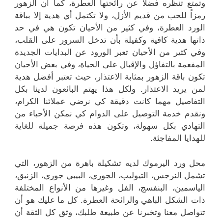
وتمتع تنظره فضلاً عن رائحتها العطرة، كما أن الزهور
رمزاً للحب من قديم الأزل، ولا تكتمل أي هدية إلا بباقة
الورد العطرة، وفي كثير من الأحيان تكون هي في حد
ذاتها هدية كافية وكفيلة بأن تدخل السرور على القلب،
وفي كثير من الأحيان تعبر الورود عن البدايات الجديدة
المفعمة بالتفاؤل والإقبال على الحياة، وفي بعض الأحيان
تكون باقة الزهور بمثابة الاعتذار، حيث تعتبر أفضل هدية
لمن يريد الاعتذار. ولكل هذا يهتم البائعون لدينا بكل
التفاصيل مهما كانت دقيقة كي نرضي عملائنا الكرام،
ونقدم خدمة التوصيل على الدوام كي نمكن الأحباء من
التهادي بكل سهولة، وتكون هذه فرصة جميلة للغاية
للهدايا المفاجئة.
محل ورد اليرموك لديه تشكيلة باهرة من الزهور، التي
تشمل النرجس، التيوليب، الجوري، البيبي جوري، الزنبق،
الياسمين، البنفسج، الفل وغيرها من الأنواع المختلفة
ذات الشكل الباهي والرائحة العطرة. كل ما عليك هو أن
تتواصل معنا وتخبرنا عن طبيعة طلبك، وثق كل الثقة أن