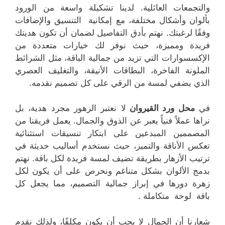
والتجمعات العائلية. لدينا تشكيلة واسعة من الورود
بألوان وأشكال مختلفة، مع إمكانية التنسيق والإضافات
وفقًا لرغبتك. نهتم بأدق التفاصيل لضمان أن تكون هديتك
فريدة ومميزة، حيث نوفر لك خيارات متعددة من
الإكسسوارات التي تزيد من جمالية الباقة، مثل الشرائط
الملونة الفاخرة، البطاقات الأنيقة، والتغليف العصري
الذي يضفي لمسة من الرقي على كل تصميم نقدمه.
في
محل ورد القيروان
لا نعتبر الزهور مجرد هدية، بل
نراها عملاً فنياً يعبر عن الذوق والجمال. يعمل فريقنا من
المصممين المبدعين على ابتكار تنسيقات استثنائية
تعكس الأناقة والتميز، حيث نستخدم أساليب حديثة في
ترتيب الأزهار بطريقة تضيف لمسة فريدة لكل باقة. نهتم
بدمج الألوان بشكل متناغم ونحرص على أن يكون لكل
زهرة دورها في إبراز جمالية التصميم، مما يجعل كل
باقة لوحة متكاملة .
شعارنا أن الجمال لا يجب أن يكون مكلفًا، ولذلك نقدم