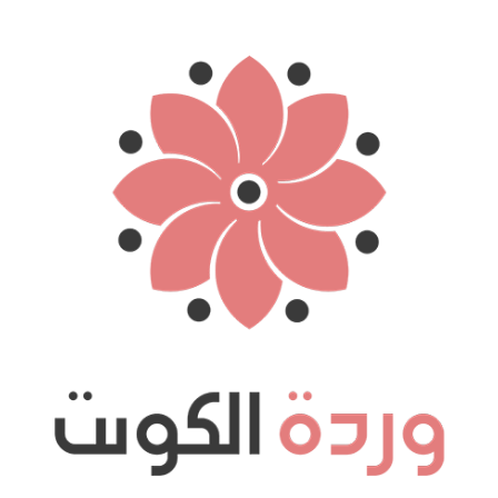
نتقل
لى
لمحتوى