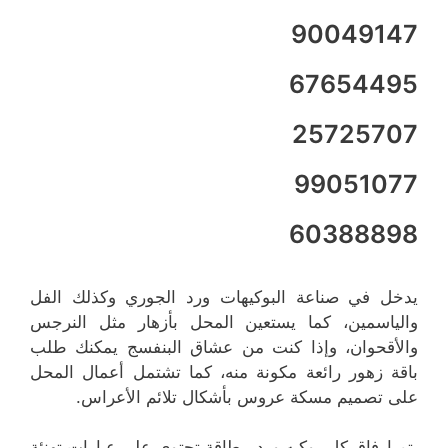
90049147
67654495
25725707
99051077
60388898
يدخل في صناعة البوكيهات ورد الجوري وكذلك الفل
والياسمين، كما يستعين المحل بأزهار مثل النرجس
والأقحوان، وإذا كنت من عشاق البنفسج يمكنك طلب
باقة زهور رائعة مكونة منه، كما تشتمل أعمال المحل
على تصميم مسكة عروس بأشكال تلائم الأعراس.
يتم إرفاق كل بوكيه ورد ببطاقة تحتوي على عبارات تهنئة