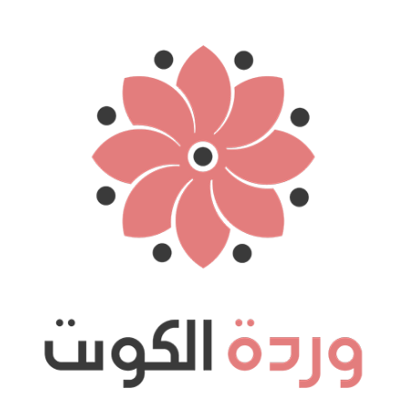
نتقل
لى
لمحتوى