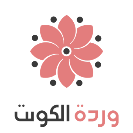
نتقل
لى
لمحتوى