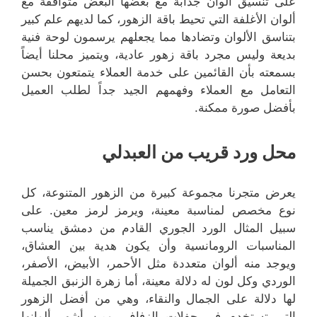
على تنسيق ألوان جذابة مع بعضها البعض متوافقة مع
ألوان الأغلفة التي تحيط باقة الزهور، كما لديهم علم كبير
بتناسق الألوان وتضادها مما يجعلهم يرسمون لوحة فنية
بديعة وليس مجرد باقة زهور عادية، ويتميز محلنا أيضاً
بسمعته بأن القائمين على خدمة العملاء يتمتعون بحسن
التعامل مع العملاء وفهمهم الجيد جداً لطلب العميل
بأفضل صورة ممكنة.
محل ورد قريب من العبدلي
يعرض متجرنا مجموعة كبيرة من الزهور المتنوعة، كل
نوع مخصص لمناسبة معينة، ويرمز لرمز معين. على
سبيل المثال الورد الجوري القادم من دمشق يناسب
المناسبات الرومانسية وأن يكون هدية بين العشاق،
ويوجد منه ألوان متعددة مثل الأحمر، الأبيض، الأصفر،
الوردي وكل لون له دلالة معينة، أما زهرة الزنبق الجميلة
لها دلالة على الجمال والنقاء، وهي من أفضل الزهور
التي تستخدم في حفلات الزفاف، ومن أشهر ألوانها