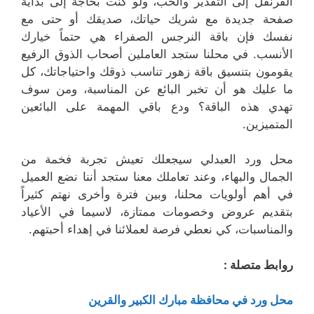
القرنفل إلى التقدير والحب، ولو كنت بحاجة إلى بداية
صفحة جديدة مع شريك حياتك، صديقك أو حتى مع
نفسك فإن باقة النرجس الصفراء هي حتماً خيارك
الأنسب. في محلنا ستجد العاملين أصحاب الذوق الرفيع
يقومون بتنسيق باقة زهور تناسب ذوقك واحتياجاتك، كل
ما عليك هو أن تخبر البائع عن المناسبة، ومن سوف
تهدي هذه الباقة؟ ودع باقي المهمة على البائعين
المتميزين.
محل ورد العبدلي سيجعلك تعيش تجربة فخمة من
الجمال والبهاء، وعند تعاملك معنا ستجد أننا نضع العميل
في أهم أولويات محلنا، وبين فترة وأخرى نهتم كثيراً
بتقديم عروض وخصومات ممتازة، لاسيما في الأعياد
والمناسبات، كي نعطي فرصة لعملائنا في إهداء أحبتهم.
روابط متصلة :
محل ورد في محافظة مبارك الكبير والقرين