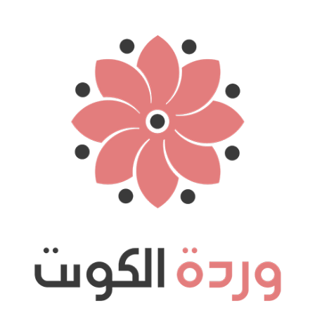
نتقل
لى
لمحتوى