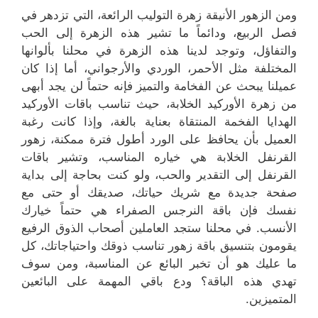
ومن الزهور الأنيقة زهرة التوليب الرائعة، التي تزدهر في
فصل الربيع، ودائماً ما تشير هذه الزهرة إلى الحب
والتفاؤل، وتوجد لدينا هذه الزهرة في محلنا بألوانها
المختلفة مثل الأحمر، الوردي والأرجواني، أما إذا كان
عميلنا يبحث عن الفخامة والتميز فإنه حتماً لن يجد أبهى
من زهرة الأوركيد الخلابة، حيث تناسب باقات الأوركيد
الهدايا الفخمة المنتقاة بعناية بالغة، وإذا كانت رغبة
العميل بأن يحافظ على الورد أطول فترة ممكنة، زهور
القرنفل الخلابة هي خياره المناسب، وتشير باقات
القرنفل إلى التقدير والحب، ولو كنت بحاجة إلى بداية
صفحة جديدة مع شريك حياتك، صديقك أو حتى مع
نفسك فإن باقة النرجس الصفراء هي حتماً خيارك
الأنسب. في محلنا ستجد العاملين أصحاب الذوق الرفيع
يقومون بتنسيق باقة زهور تناسب ذوقك واحتياجاتك، كل
ما عليك هو أن تخبر البائع عن المناسبة، ومن سوف
تهدي هذه الباقة؟ ودع باقي المهمة على البائعين
المتميزين.