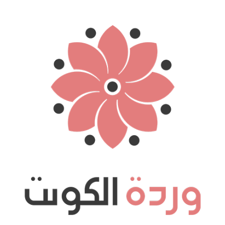
نتقل
لى
لمحتوى