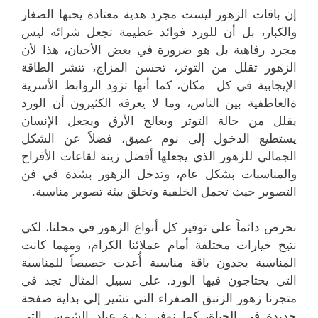
إن باقات الزهور ليست مجرد هدية معتادة يحبها الصغار
والكبار، بل أن للورد فوائد عظيمة تجعل شرائه ليس
مجرد رفاهية بل هو ضرورة في بعض الأحيان، هذا لأن
الزهور تقلل من التوتر، تحسن المزاج، تنشر الطاقة
الإيجابية في كل مكان، كما أنها تزود الروابط الأسرية
ةالعاطفية بين الناس، وما لا يعرفه الكثيرون أن الورد
يقلل من حالة التوتر ويعالج الأرق ويجعل الإنسان
يستطيع الدخول إلى نوم عميق، فضلاً عن الشكل
الجمالي للزهور الذي يجعلها أفضل زينة لقاعات الأفراح
والمناسبات بشكل عام، وتدخل الزهور بشدة في فن
التصوير حيث تجمل الخلفية وتخلق بيئة تصوير مناسبة.
نحرص دائماً على توفير كل أنواع الزهور في محلنا، لكي
نتيح خيارات مختلفة أمام عملائنا الكرام، ومهما كانت
المناسبة يجدون باقة مناسبة أُعدت خصيصاً للمناسبة
التي يحتاجون فيها الورد. على سبيل المثال تجد في
متجرنا زهور الزنبق الصفراء التي تشير إلى بداية صفحة
جديدة في الحياة، كما نوفر زهرة عباد الشمس التي