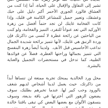
تشير إلى التفاؤل والإقبال على الحياة، أما إذا كنت من
العشاق فالورد الجوري الأحمر أكبر دليل على حبك
وعشقك، وتعبير جميل للمشاعر الكامنة في قلبك، وإذا
كانت الفخامة غايتك لن تجد حتماً أفضل من زهرة
الأوركيد التي تعد عنواناً للتفرد، التميز والفخامة، ولو كنت
من الباحثين عن رائحة عطرة لا تُنسى من ذاكرتك فإن
وردة الزنبق هي غايتك، لأنها تتميز برائحة شديدة الجمال
تداعب الأحاسيس قبل الأنف. ولدينا أيضاً زهرة البنفسج
التي تتميز بجمالها وراحتها العطرة، فضلاً عن فوائدها
الطبية، كما تدخل في مستحضرات التجميل والعناية
بالبشرة.
محل ورد الخالدية يمنحك تجربة ممتعة لن تنساها أبداً
من ذاكرتك، حيث يعمل لدينا أشخاص لديهم شغف
بالورود وحب كبير لها. عندما تخبرهم بطلبك، سوف
يضعون الزهور التي أخترتها في باقة بديعة، وسوف
ينسقون الألوان مع بعضها البعض كي تبقى باقتنا خالدة
في ذهن الشخص الذي وصلت إليه بكل حب وتقدير.