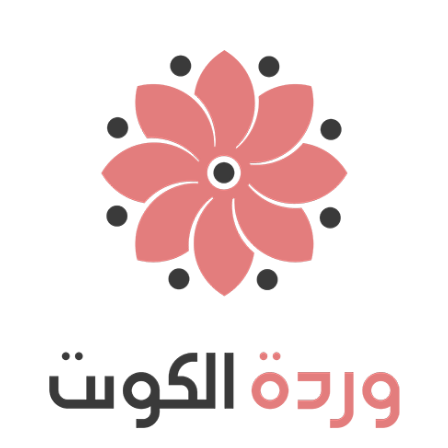
نتقل
لى
لمحتوى