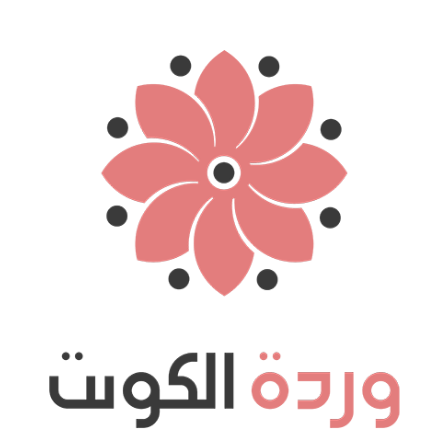
نتقل
لى
لمحتوى