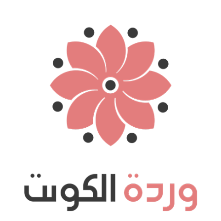
نتقل
لى
لمحتوى