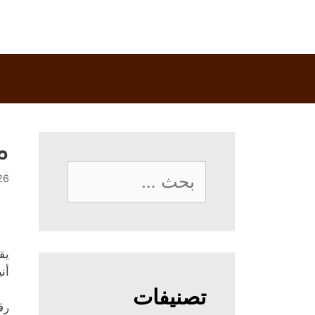
م
البحث
26 فبراير، 
عن:
يق
أن
تصنيفات
رق