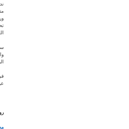
ند
مت
ور
تح
ال
سو
وا
ال
في
عن
رو
مح