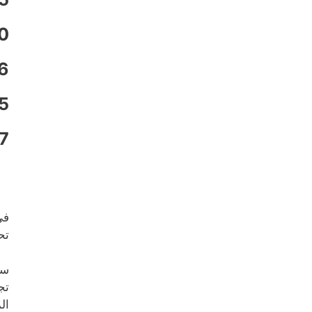
0
6
5
7
ف
تح
سو
تج
ال