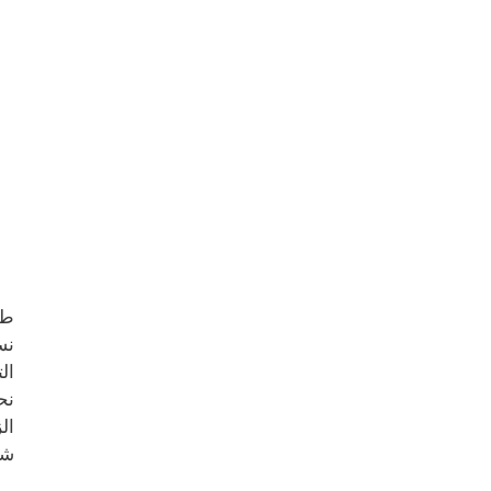
طا
نس
ال
نح
ال
شخ