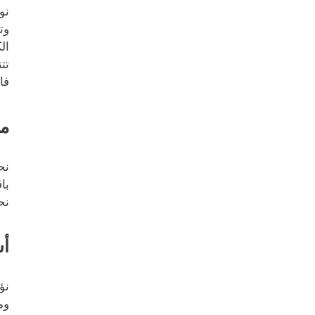
نو
وت
ال
تت
فا
مح
نح
با
نح
أس
نؤ
وم