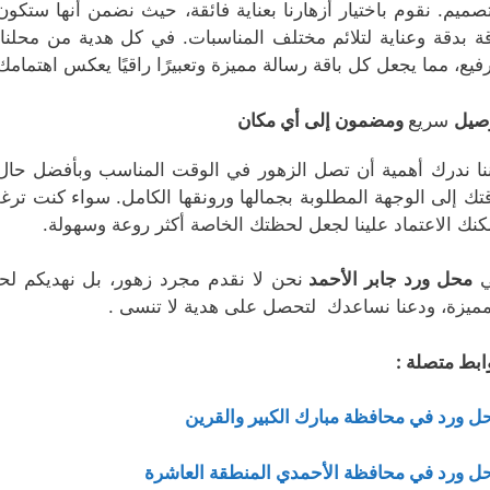
تصميم. نقوم باختيار أزهارنا بعناية فائقة، حيث نضمن أنها ستك
قة بدقة وعناية لتلائم مختلف المناسبات. في كل هدية من محل
رفيع، مما يجعل كل باقة رسالة مميزة وتعبيرًا راقيًا يعكس اهتمامك
صيل
سريع
ومضمون إلى أي مكان
ننا ندرك أهمية أن تصل الزهور في الوقت المناسب وبأفضل حا
قتك إلى الوجهة المطلوبة بجمالها ورونقها الكامل. سواء كنت ترغ
كنك الاعتماد علينا لجعل لحظتك الخاصة أكثر روعة وسهولة.
ي
محل ورد جابر الأحمد
نحن لا نقدم مجرد زهور، بل نهديكم لحظ
مميزة، ودعنا نساعدك لتحصل على هدية لا تنسى .
ابط متصلة :
ل ورد في محافظة مبارك الكبير والقرين
ل ورد في محافظة الأحمدي المنطقة العاشرة