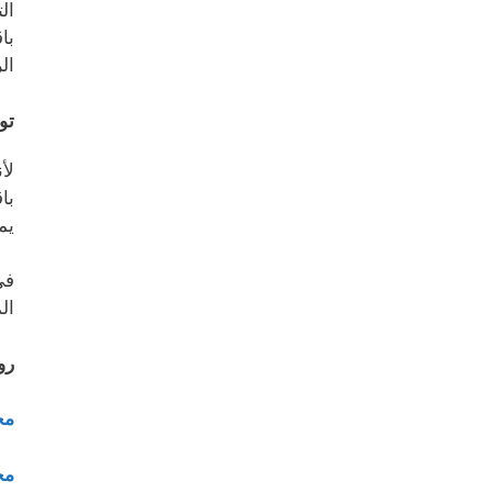
ال
با
ال
تو
لأ
با
يم
ف
ال
رو
مح
مح