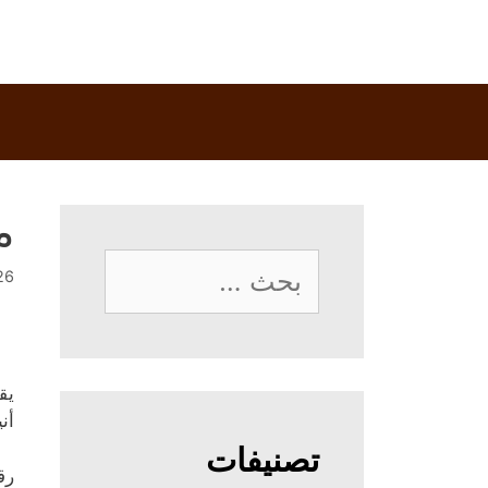
م
البحث
26 فبراير، 
عن:
يق
أن
تصنيفات
رق