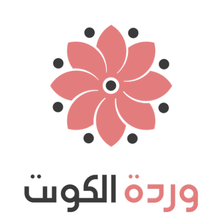
نتقل
لى
لمحتوى