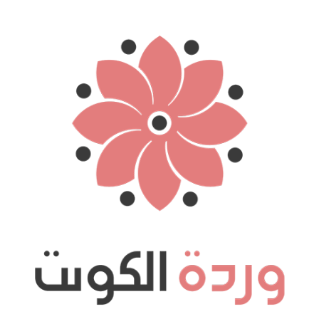
نتقل
لى
لمحتوى