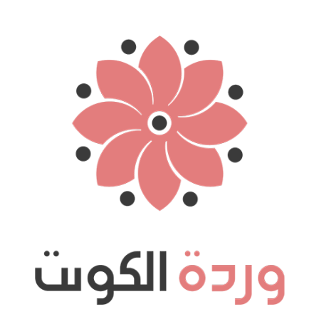
نتقل
لى
لمحتوى