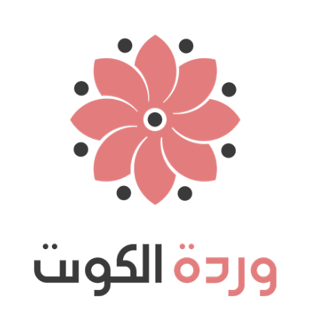
نتقل
لى
لمحتوى