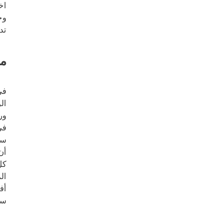
اخ
وج
تد
مح
في
ال
ور
في
سو
أن
كل
ال
أف
سي