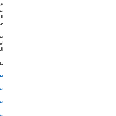
عن
مج
ال
جو
مح
له
ال
رو
مح
مح
مح
مح