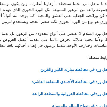
دما تدخل إلى محلنا ستخطف أزهارنا أنظارك، ولن يكون بوسعك 
موعة رائعة من الزهور المتنوعة مثل الورد الجوري الذي عهده ا
داكن ورائحته الجذابة على العشق والمحبة، كما يوجد منه ألواناً أ
ري هو نوع من الورد الجوري لكنه صغير الحجم ويستخدم لتزيين ال
ل ورد السلام لا يقتصر على أنواع محدودة من الزهور، بل لدينا عش
ا، ولأننا تحب عملائنا نحرص دائماً على تقديم أفضل العروض
مناسبات وخيارهم الأوحد عندما يرغبون في إهداء أحبائهم باقة عط
ابط متصلة :
ل ورد في محافظة مبارك الكبير والقرين
ل ورد في محافظة الأحمدي المنطقة العاشرة
ل وردفي محافظة الفروانية والمنطقة الرابعة
ل ورد في صباح السالم والمسيلة