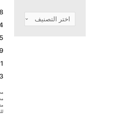
8
تصنيفات
4
5
9
1
3
مح
مج
مت
لل