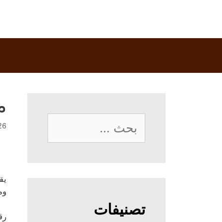
م
البحث
26 فبراير، 
عن:
يق
وم
تصنيفات
رق