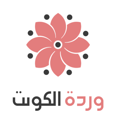
نتقل
لى
لمحتوى