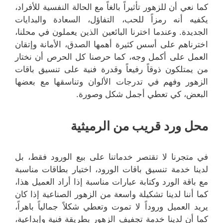
كما نعي أن للزهور تأثيراً بالغاً مع الحالة النفسية للأفراد،
يكفيه أنه رمزاً للحب، التفاؤل، السعادة والبدايات
الجديدة. وعندما اخترنا البائعين الذين يعملون في محلنا،
اخترناهم على أسس كثيرة أهمها الصدق، الأمانة وإتقان
العمل على أكمل وجه، كما حرصنا كل الحرص أن نختار
من يمتلكون ذوقاً رفيعاً وقدرة فنية على تنسيق باقات
الزهور وفهم في تدرجات الألوان وتناسقها مع بعضها
البعض، كي تعطي أجمل شكل وصورة.
محل ورد قريب من الرميثية
في متجرنا لا تقتصر خدماتنا على بيع الورود فقط، بل
لدينا خدمة تنسيق باقات الورود، اختيار بطاقات مناسبة
مع باقة الورد وكتابة عبارات مناسبة إذا أراد العميل هذا،
كما أننا لدينا تشكيلة واسعة من الزهور الصناعية إذا كان
يريد العميل وروداً لا تموت وتعطي شكلاً جمالياً باهراً،
كما أن لدينا خدمة تجفيف الزهور بطريقة فنية وإبداعية،