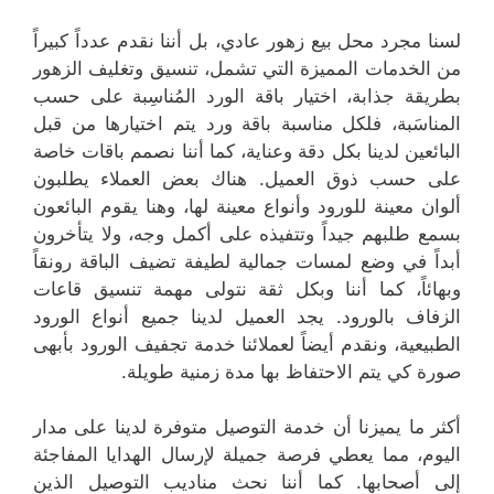
لسنا مجرد محل بيع زهور عادي، بل أننا نقدم عدداً كبيراً
من الخدمات المميزة التي تشمل، تنسيق وتغليف الزهور
بطريقة جذابة، اختيار باقة الورد المُناسِبة على حسب
المناسَبة، فلكل مناسبة باقة ورد يتم اختيارها من قبل
البائعين لدينا بكل دقة وعناية، كما أننا نصمم باقات خاصة
على حسب ذوق العميل. هناك بعض العملاء يطلبون
ألوان معينة للورود وأنواع معينة لها، وهنا يقوم البائعون
بسمع طلبهم جيداً وتتفيذه على أكمل وجه، ولا يتأخرون
أبداً في وضع لمسات جمالية لطيفة تضيف الباقة رونقاً
وبهائاً، كما أننا وبكل ثقة نتولى مهمة تنسيق قاعات
الزفاف بالورود. يجد العميل لدينا جميع أنواع الورود
الطبيعية، ونقدم أيضاً لعملائنا خدمة تجفيف الورود بأبهى
صورة كي يتم الاحتفاظ بها مدة زمنية طويلة.
أكثر ما يميزنا أن خدمة التوصيل متوفرة لدينا على مدار
اليوم، مما يعطي فرصة جميلة لإرسال الهدايا المفاجئة
إلى أصحابها. كما أننا نحث مناديب التوصيل الذين