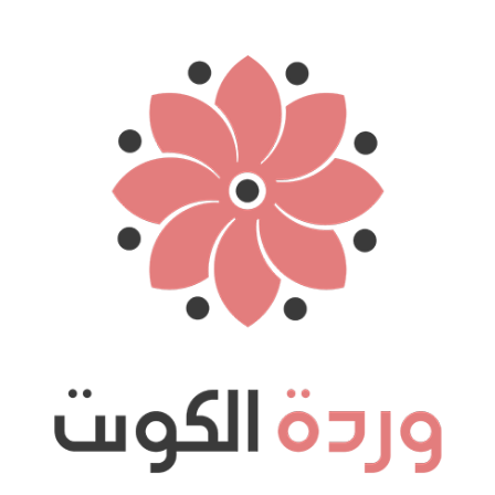
نتقل
لى
لمحتوى