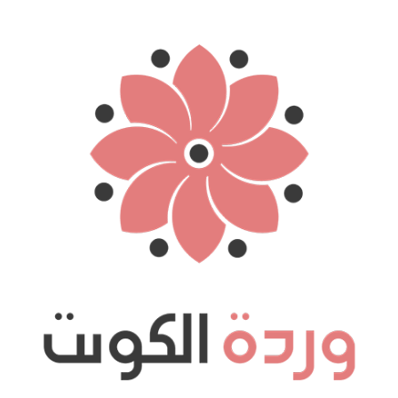
نتقل
لى
لمحتوى