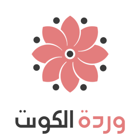
نتقل
لى
لمحتوى