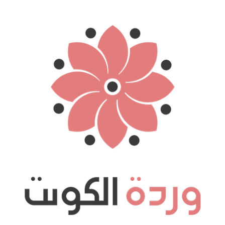
نتقل
لى
لمحتوى