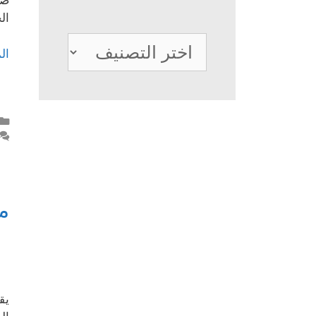
صن
ال
تصنيفات
ال
م
يق