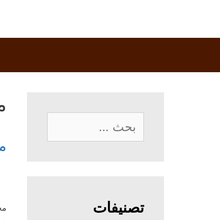
م
البحث
عن:
م
تصنيفات
مح