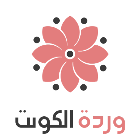
نتقل
لى
لمحتوى