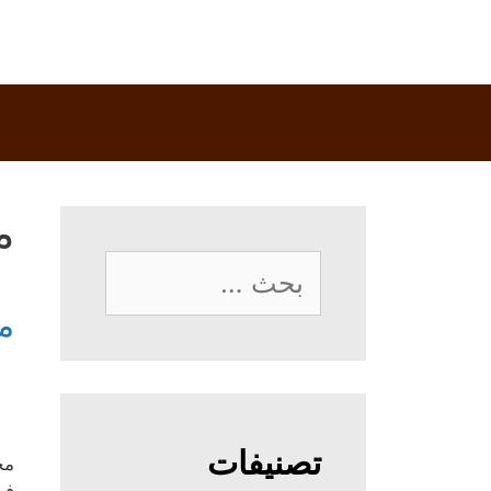
م
البحث
عن:
م
تصنيفات
مح