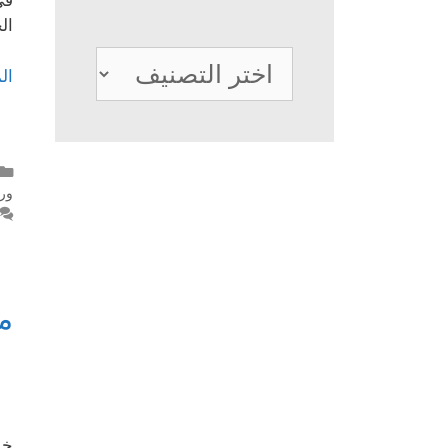
في
ال
تصنيفات
ال
ور
م
خد