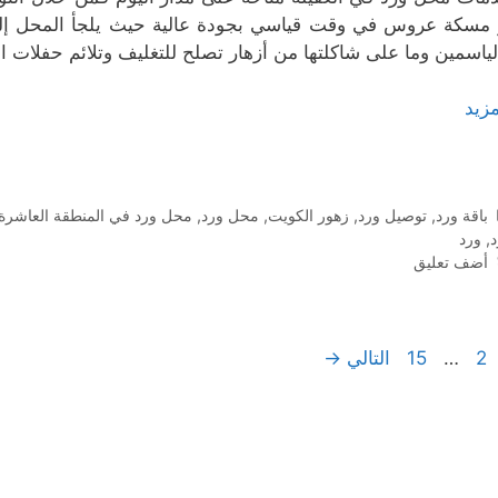
 مسكة عروس في وقت قياسي بجودة عالية حيث يلجأ المحل إلى
لياسمين وما على شاكلتها من أزهار تصلح للتغليف وتلائم حفلات ا
مزيد
التصنيفات
باقة ورد
,
توصيل ورد
,
زهور الكويت
,
محل ورد
,
محل ورد في المنطقة العاشرة
د
,
ورد
أضف تعليق
Page
Page
Pag
2
…
15
التالي
→