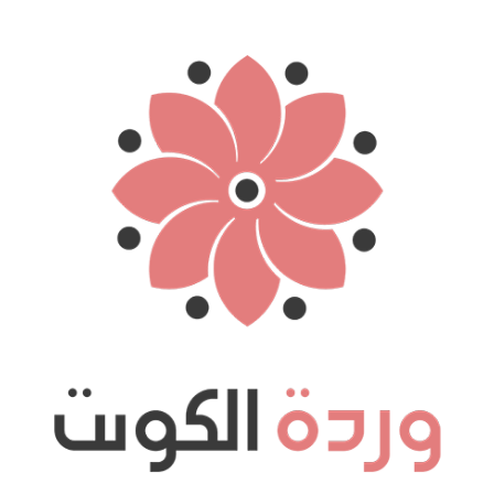
نتقل
لى
لمحتوى