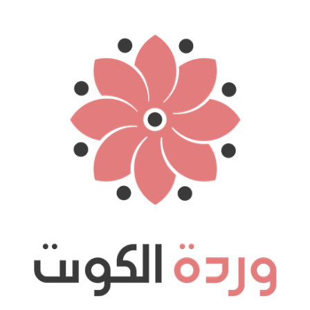
نتقل
لى
لمحتوى