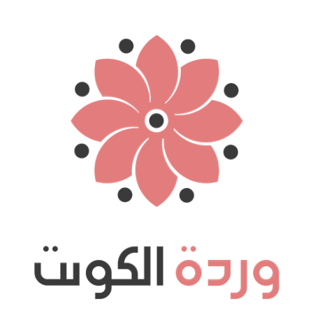
نتقل
لى
لمحتوى