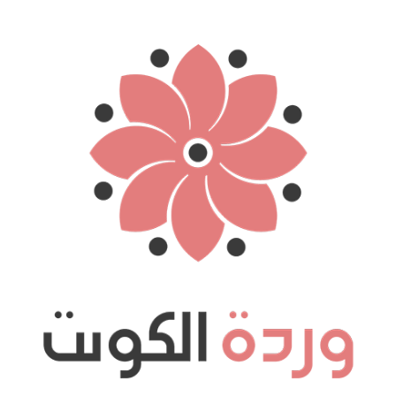
نتقل
لى
لمحتوى