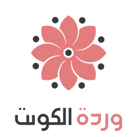
نتقل
لى
لمحتوى