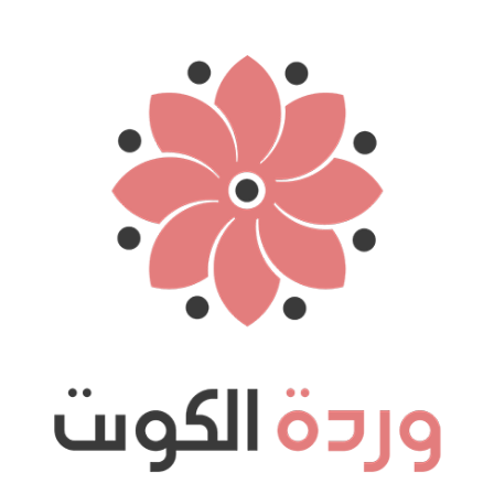
نتقل
لى
لمحتوى