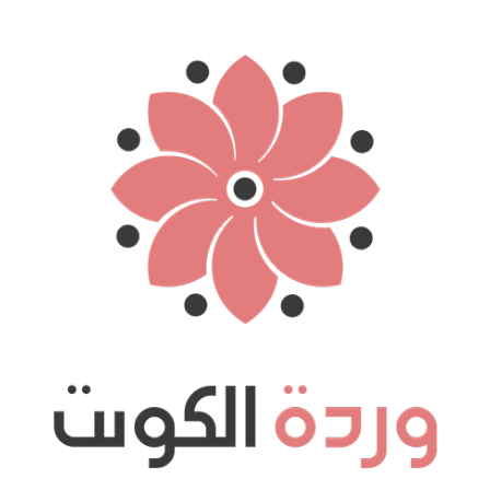
نتقل
لى
لمحتوى