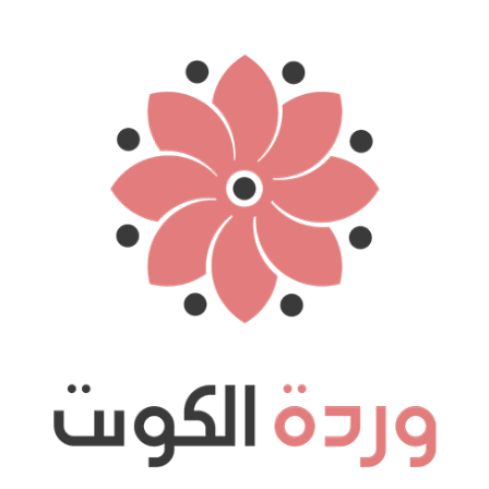
نتقل
لى
لمحتوى