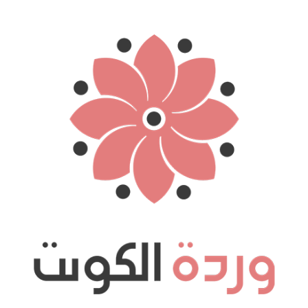
نتقل
لى
لمحتوى