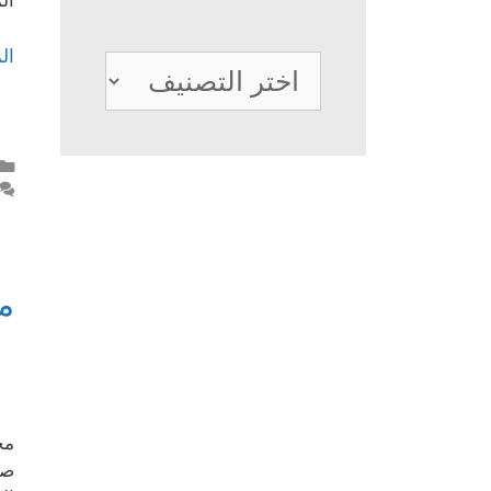
ال
ال
تصنيفات
م
مح
صن