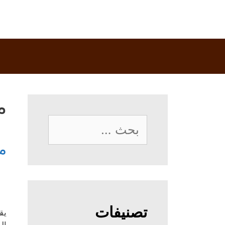
م
البحث
عن:
م
تصنيفات
يق