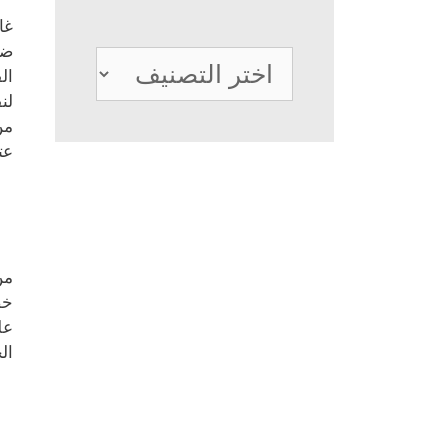
غا
ضر
تصنيفات
ال
لن
م
عت
من
خص
عل
ال