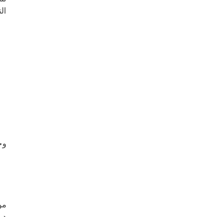
ال
وج
من