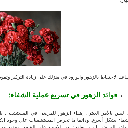
هار.
اعد الاحتفاظ بالزهور والورود في منزلك على زيادة التركيز وتقوية
فوائد الزهور في تسريع عملية الشفاء:
ه ليس بالأمر العبثي، إهداء الزهور للمرضى في المستشفى. ب
شفاء بشكل أسرع. ودائما ما تحرص المستشفيات على وجود الكثي
ساعد المرضى الذين يعانون من الإجهاد على الشعور بمزيد من 