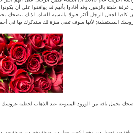
 غرفة مليئة بالزهور، وقد أفادوا بأنهم قد يوافقوا على أن يكونوا
ن كافيا لجعل الرجل أكثر قبولا بالنسبة للفتاة. لذلك ننصحك ب
وسك المستقبلية; لأنها سوف تبقى ميزة لك ستذكرك بها في أجمل 
صحك بحمل باقة من الورود المتنوعة عند الذهاب لخطبة عروسك ا
التصنيفات
باقة ورد
,
توصيل ورد
,
زهور الكويت
,
محل ورد
,
مدونة زهور ورد
,
مدونة ورد
,
مس