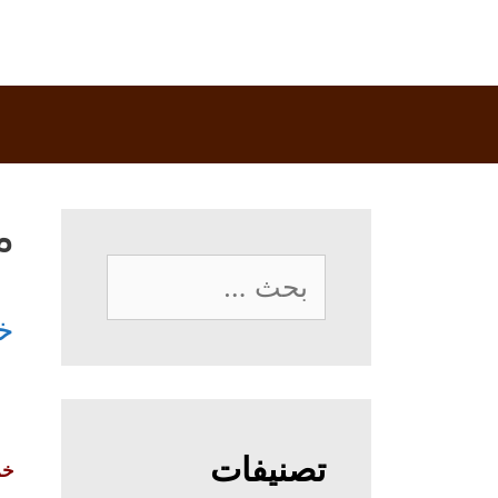
م
البحث
عن:
خ
تصنيفات
خم