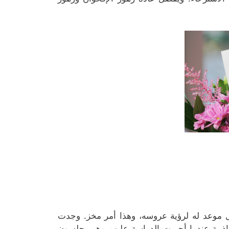
ول موعد له لرؤية عروسه، وهذا أمر مخز. وجدت
 أنهم أكثر جاذبية عندما أجريت الدراسة عليهم وهم يجلسون