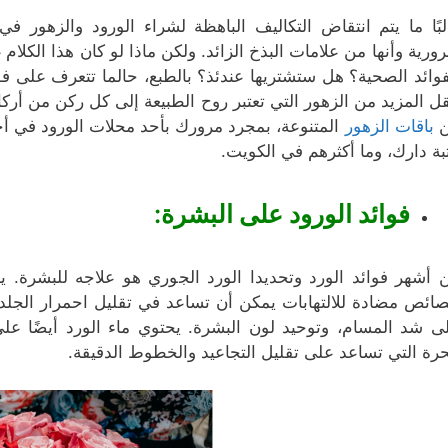
لبًا ما يتم انتقاض التكاليف الباهظة لشراء الورود والزهور في
ورية وأنها من علامات البذخ الزائد. ولكن ماذا لو كان هذا الكلام
فوائد الصحية؟ هل ستشتريها عندئذ؟ بالطبع، حالما تتعرف على فو
قل المزيد من الزهور التي تعتبر روح الطبيعة إلى كل ركن من أر
ن
باقات الزهور
المتنوعة، بمجرد مرورك بأحد محلات الورود في أح
بة دارك، وما أكثرهم في الكويت.
فوائد الورود على البشرة:
 أشهر فوائد الورد وتحديدا الورد الجوري هو علاجه للبشرة.
ائص مضادة للالتهابات يمكن أن تساعد في تقليل احمرار الجلد ا
ى شد المسام، وتوحيد لون البشرة. يحتوي ماء الورد أيضًا عل
حرة التي تساعد على تقليل التجاعيد والخطوط الدقيقة.