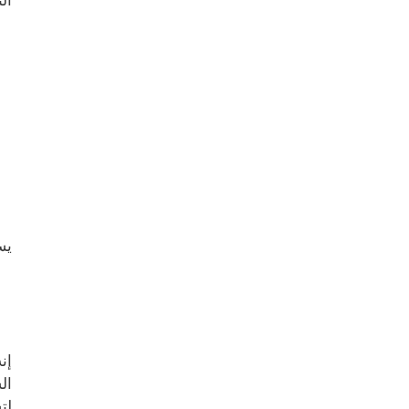
الن
يس
إن
ال
لت