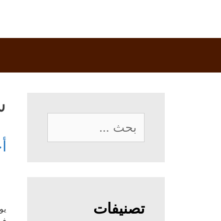
ش
البحث
عن:
أ
تصنيفات
يو