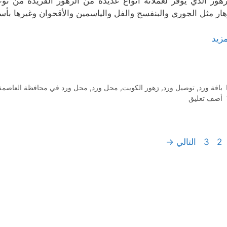
زهور الذي يوفر لعملائه أنواع عديدة من الزهور الفريدة من نو
هار مثل الجوري والبنفسج والفل والياسمين والأقحوان وغيرها بأس
مزيد
التصنيفات
باقة ورد
,
توصيل ورد
,
زهور الكويت
,
محل ورد
,
محل ورد في محافظة العاصمة
أضف تعليق
Page
Page
Pag
2
3
التالي
→