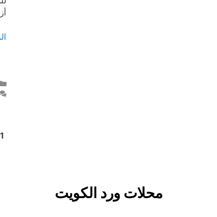
لل
أز
ال
e
1
محلات ورد الكويت