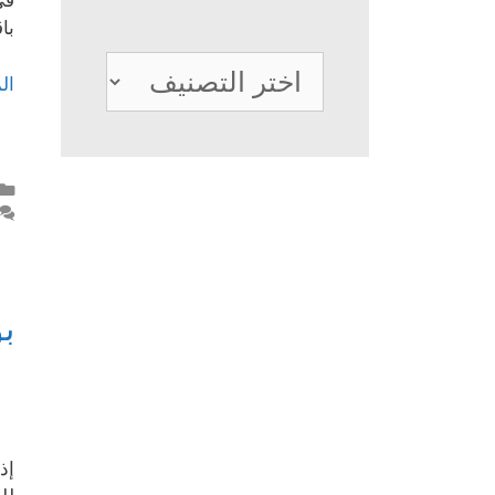
في
با
تصنيفات
ال
ب
إذ