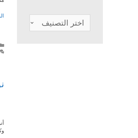
من
ال
تصنيفات
نو
أن
وك