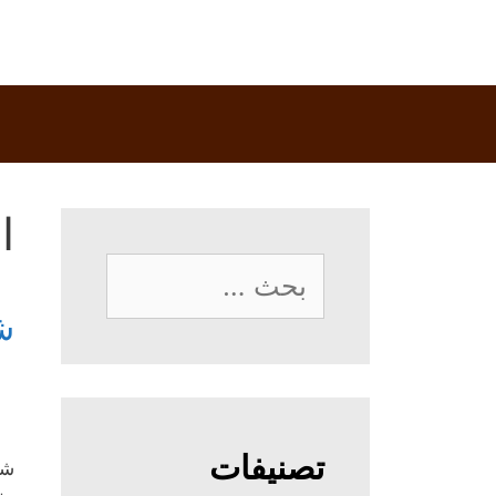
ا
البحث
عن:
ش
تصنيفات
شر