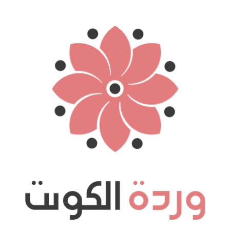
نتقل
لى
لمحتوى