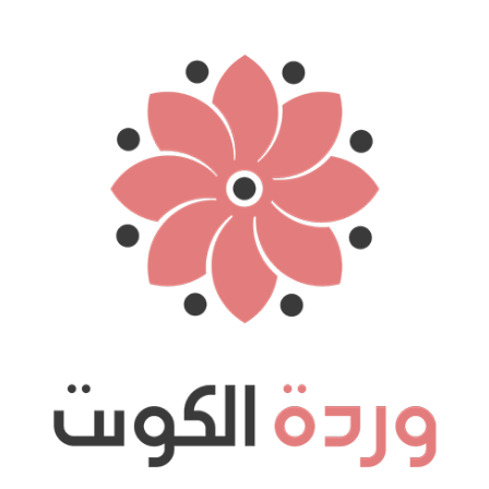
نتقل
لى
لمحتوى