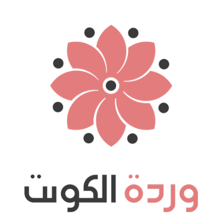
نتقل
لى
لمحتوى